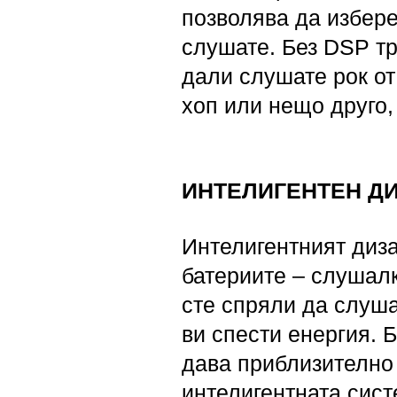
позволява да избере
слушате. Без DSP тр
дали слушате рок от
хоп или нещо друго,
ИНТЕЛИГЕНТЕН ДИ
Интелигентният диза
батериите – слушалки
сте спряли да слуша
ви спести енергия. 
дава приблизително
интелигентната сист