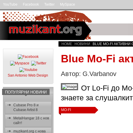
YouTube
Facebook
Twitter
MySpace
HOME
НОВИНИ
BLUE MO-FI АКТИВНИ
Blue Mo-Fi а
Автор: G.Varbanov
San Antonio Web Design
От Lo-Fi до Mo
ПОПУЛЯРНИ НОВИНИ
знаете за слушалкит
Cubase Pro 8 и
Cubase Artist 8
MO-FI
MetalHangar 18 с нов
сайт!
muzikant.org с нова