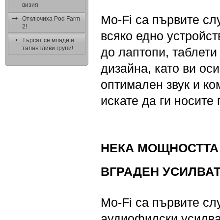
визия
Mo-Fi са първите сл
Отключиха Pod Farm
2!
всяко едно устройс
Търсят се млади и
талантливи групи!
до лаптопи, таблети
дизайна, като ви ос
оптимален звук и ко
искате да ги носите 
НЕКА МОЩНОСТТА
ВГРАДЕН УСИЛВА
Mo-Fi са първите сл
аудиофилски усилва