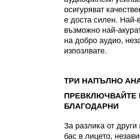
осигуряват качестве
е доста силен. Най-
възможно най-акурат
на добро аудио, нез
изпозлвате.
ТРИ НАПЪЛНО АН
ПРЕВКЛЮЧВАЙТЕ М
БЛАГОДАРНИ
За разлика от други
бас в лицето, незав