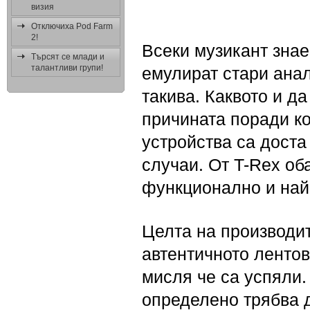
визия
Отключиха Pod Farm
2!
Всеки музикант знае
Търсят се млади и
талантливи групи!
емулират стари анал
такива. Каквото и да
причината поради ко
устройства са доста
случаи. От T-Rex об
функционално и най
Целта на производит
автентичното лентов
мисля че са успяли.
определено трябва д