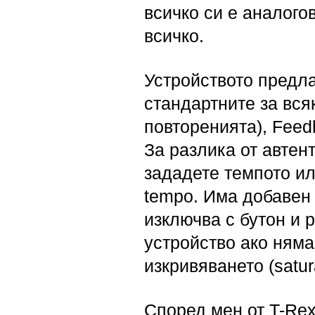
всичко си е аналогов
всичко.
Устройството предла
стандартните за вся
повторенията), Feedb
За разлика от автен
зададете темпото ил
tempo. Има добавен 
изключва с бутон и 
устройство ако няма
изкривяването (satura
Според мен от T-Rex