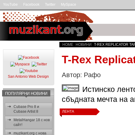
YouTube
Facebook
Twitter
MySpace
HOME
НОВИНИ
T-REX REPLICATOR TA
T-Rex Replica
Автор: Рафо
San Antonio Web Design
Истинско лент
ПОПУЛЯРНИ НОВИНИ
сбъдната мечта на а
Cubase Pro 8 и
Cubase Artist 8
ЛЕНТА
MetalHangar 18 с нов
сайт!
muzikant.org с нова