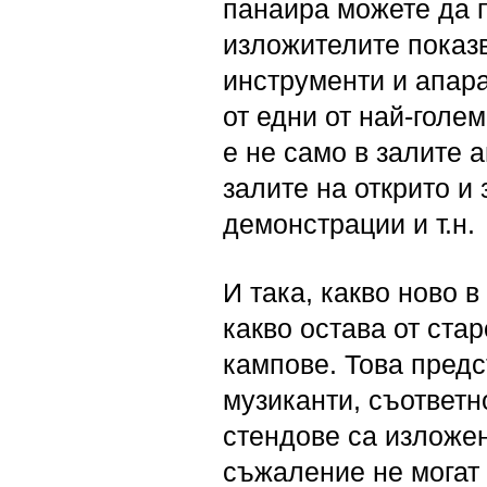
панаира можете да п
изложителите показв
инструменти и апар
от едни от най-голе
е не само в залите 
залите на открито и
демонстрации и т.н.
И така, какво ново 
какво остава от ста
кампове. Това пред
музиканти, съответн
стендове са изложен
съжаление не могат 