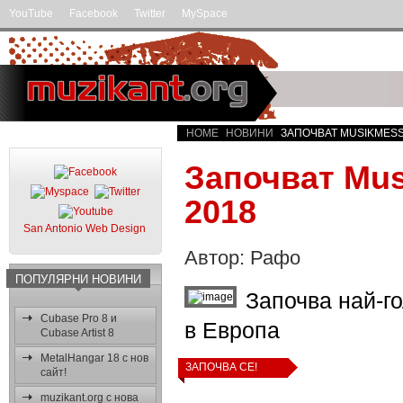
YouTube
Facebook
Twitter
MySpace
HOME
НОВИНИ
ЗАПОЧВАТ MUSIKMESSE
Започват Mus
2018
San Antonio Web Design
Автор: Рафо
ПОПУЛЯРНИ НОВИНИ
Започва най-г
Cubase Pro 8 и
в Европа
Cubase Artist 8
MetalHangar 18 с нов
ЗАПОЧВА СЕ!
сайт!
muzikant.org с нова