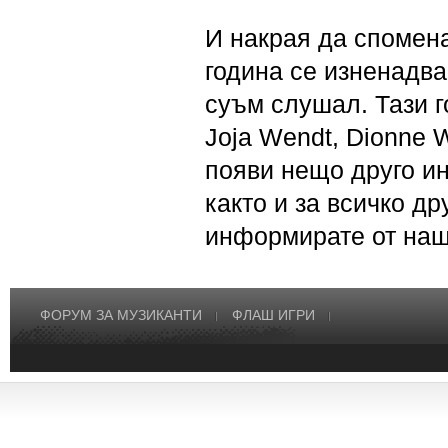
И накрая да спомена
година се изненадва
суъм слушал. Тази г
Joja Wendt, Dionne 
появи нещо друго и
както и за всичко д
информирате от наш
ФОРУМ ЗА МУЗИКАНТИ
ФЛАШ ИГРИ