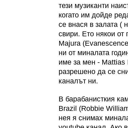
тези музиканти наист
когато им дойде ред
се внася в залата (
свири. Ето някои от
Majura (Evanescence)
ни от миналата годин
име за мен - Mattias 
разрешено да се сн
каналът ни.
В барабанисткия кам
Brazil (Robbie Willi
нея я снимах минала
youtube канал. Ако 