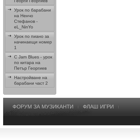
Георги Георгиев
Урок по барабани
на Ненчо
Стефанов -
eL_NinYo
Урок по пиано за
начинаещи номер
1
C Jam Blues - урок
по китара на
Петър Георгиев
Настройване на
барабани част 2
ФОРУМ ЗА МУЗИКАНТИ
ФЛАШ ИГРИ