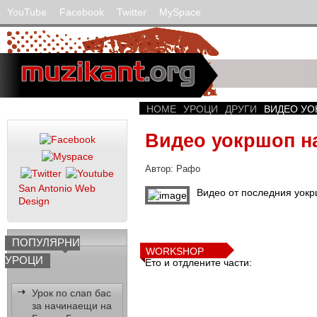
YouTube
Facebook
Twitter
MySpace
HOME
УРОЦИ
ДРУГИ
ВИДЕО УО
Видео уокршоп н
Автор: Рафо
San Antonio Web
Видeо от последния уокр
Design
ПОПУЛЯРНИ
WORKSHOP
УРОЦИ
Ето и отдлените части:
Урок по слап бас
за начинаещи на