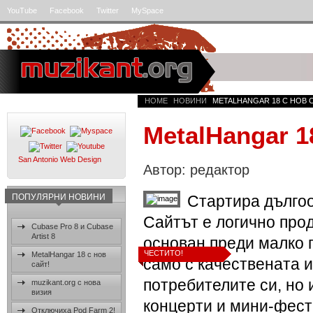
YouTube
Facebook
Twitter
MySpace
HOME
НОВИНИ
METALHANGAR 18 С НОВ 
MetalHangar 1
San Antonio Web Design
Автор: редактор
ПОПУЛЯРНИ НОВИНИ
Стартира дългоо
Сайтът е логично про
Cubase Pro 8 и Cubase
Artist 8
основан преди малко 
ЧЕСТИТО!
MetalHangar 18 с нов
само с качествената 
сайт!
потребителите си, но 
muzikant.org с нова
визия
концерти и мини-фест
Отключиха Pod Farm 2!