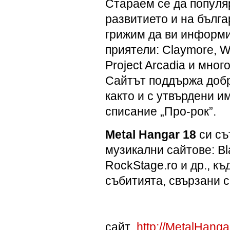
Стараем се да популя
развитието и на бълга
грижим да ви информи
приятели: Claymore, W
Project Arcadia и много
Сайтът поддържа добр
както и с утвърдени и
списание „Про-рок”.
Metal Hangar 18
си съ
музикални сайтове: Bl
RockStage.ro и др., к
събитията, свързани с
сайт
http://MetalHang