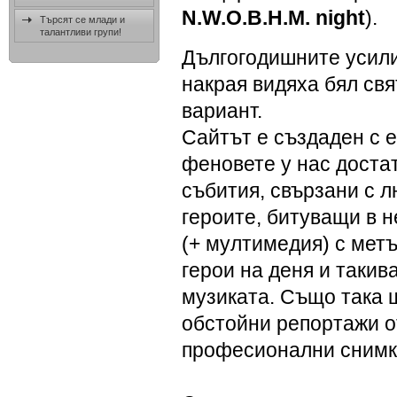
N.W.O.B.H.M. night
).
Търсят се млади и
талантливи групи!
Дългогодишните усили
накрая видяха бял свя
вариант.
Сайтът е създаден с 
феновете у нас доста
събития, свързани с 
героите, битуващи в 
(+ мултимедия) с метъ
герои на деня и такив
музиката. Също така 
обстойни репортажи о
професионални снимк