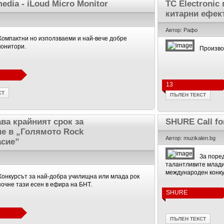
media - iLoud Micro Monitor
TC Electronic
китарни ефек
Автор: Рафо
Компактни но използваеми и най-вече добре
онитори.
Произво
13
СТ
ПЪЛЕН ТЕКСТ
ва крайният срок за
SHURE Call fo
нe в „Голямото Rock
Автор: muzikalen.bg
сие”
За поре
талантливите млади
международен конкур
Конкурсът за най-добра училищна или млада рок
почне тази есен в ефира на БНТ.
SHURE
ПЪЛЕН ТЕКСТ