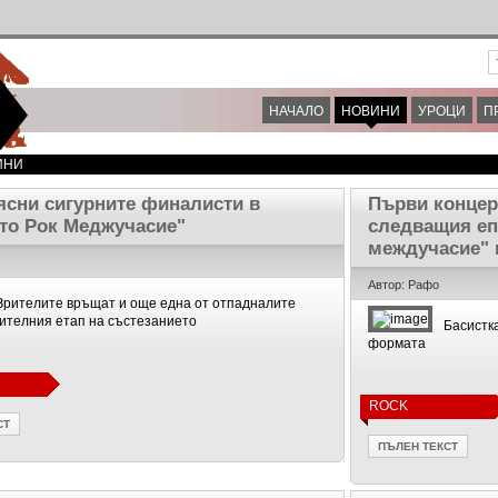
НАЧАЛО
НОВИНИ
УРОЦИ
П
ИНИ
ясни сигурните финалисти в
Първи концер
то Рок Меджучасие"
следващия еп
междучасие" 
Автор: Рафо
Зрителите връщат и още една от отпадналите
ителния етап на състезанието
Басистк
формата
ROCK
СТ
ПЪЛЕН ТЕКСТ