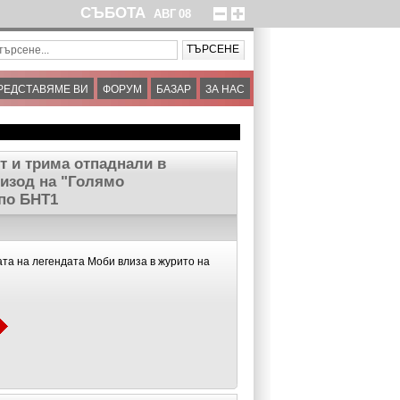
СЪБОТА
АВГ
08
РЕДСТАВЯМЕ ВИ
ФОРУМ
БАЗАР
ЗА НАС
т и трима отпаднали в
изод на "Голямо
по БНТ1
ата на легендата Моби влиза в журито на