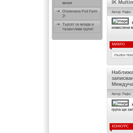
IK Multi
визия
Отключиха Pod Farm
Автор: Рафо
2!
Търсят се млади и
измислени м
талантливи групи!
МИКРО
ПЪЛЕН ТЕК
Наближа
записва
Междуча
Автор: Рафо
група ще за
КОНКУРС