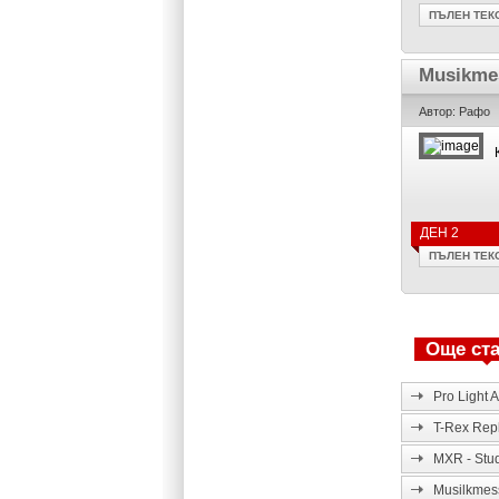
ПЪЛЕН ТЕК
Musikmes
Автор: Рафо
ДЕН 2
ПЪЛЕН ТЕК
Още ста
Pro Light 
T-Rex Repl
MXR - Stu
Musilkmes