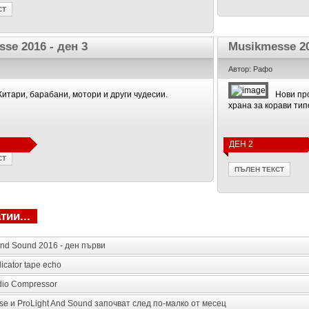
СТ
se 2016 - ден 3
Musikmesse 20
Автор: Рафо
Китари, барабани, мотори и други чудесии.
Нови про
храна за корави тип
ДЕН 2
СТ
ПЪЛЕН ТЕКСТ
тии...
And Sound 2016 - ден първи
icator tape echo
dio Compressor
se и ProLight And Sound започват след по-малко от месец