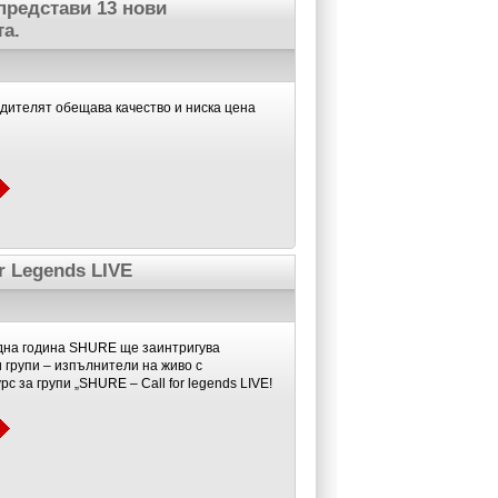
 представи 13 нови
та.
дителят обещава качество и ниска цена
r Legends LIVE
дна година SHURE ще заинтригува
 групи – изпълнители на живо с
с за групи „SHURE – Call for legends LIVE!