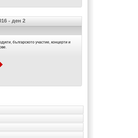
16 - ден 2
дукти, българското участие, концерти и
ове.