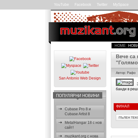
YouTube
Facebook
Twitter
MySpace
HOME
НОВ
Вече са 
"Голямо
Автор: Рафо
San Antonio Web Design
банди в реш
ПОПУЛЯРНИ НОВИНИ
ФИНАЛ
Cubase Pro 8 и
Cubase Artist 8
ПЪЛЕН ТЕК
MetalHangar 18 с нов
сайт!
muzikant.org с нова